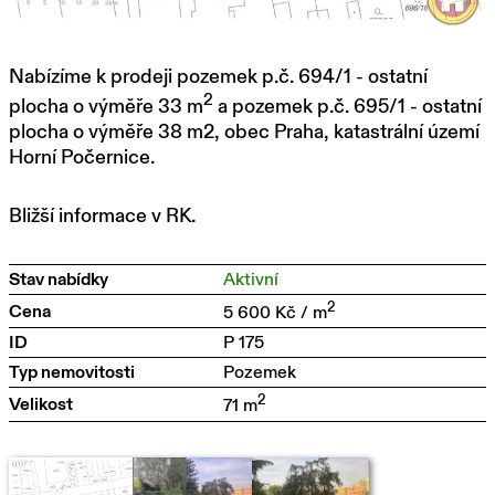
Nabízíme k prodeji pozemek p.č. 694/1 - ostatní
2
plocha o výměře 33 m
a pozemek p.č. 695/1 - ostatní
plocha o výměře 38 m2, obec Praha, katastrální území
Horní Počernice.
Bližší informace v RK.
Stav nabídky
Aktivní
2
Cena
5 600 Kč / m
ID
P 175
Typ nemovitosti
Pozemek
2
Velikost
71 m