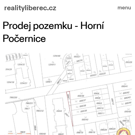
realityliberec.cz
menu
Prodej pozemku - Horní
nabízené nemovitosti
Počernice
o nás
kontakt