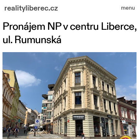
realityliberec.cz
menu
Pronájem NP v centru Liberce,
nabízené nemovitosti
ul. Rumunská
o nás
kontakt