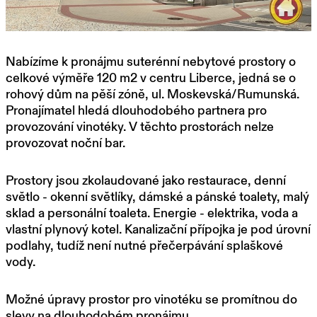
Nabízíme k pronájmu suterénní nebytové prostory o
celkové výměře 120 m2 v centru Liberce, jedná se o
rohový dům na pěší zóně, ul. Moskevská/Rumunská.
Pronajímatel hledá dlouhodobého partnera pro
provozování vinotéky. V těchto prostorách nelze
provozovat noční bar.
Prostory jsou zkolaudované jako restaurace, denní
světlo - okenní světlíky, dámské a pánské toalety, malý
sklad a personální toaleta. Energie - elektrika, voda a
vlastní plynový kotel. Kanalizační přípojka je pod úrovní
podlahy, tudíž není nutné přečerpávání splaškové
vody.
Možné úpravy prostor pro vinotéku se promítnou do
slevy na dlouhodobém pronájmu.