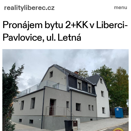
realityliberec.cz
menu
Pronájem bytu 2+KK v Liberci-
nabízené nemovitosti
Pavlovice, ul. Letná
o nás
kontakt