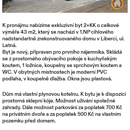
K pronájmu nabízíme exkluzivní byt 2+KK o celkové
výměře 43 m2, který se nachází v 1.NP cihlového
nadstandartně zrekonstruovaného domu v Liberci, ul.
Letná.
Byt je nový, připraven pro prvního nájemníka. Skládá
se z prostorného obývacího pokoje s kuchyňským
koutem, 1 ložnice, koupelny se sprchovým koutem a
WC. V obytných místnostech je moderní PVC
podlaha, v koupelně dlažba. Okna jsou plastová.
Dům má vlastní plynovou kotelnu. K bytu je k dispozici
prostorná sklepní kóje. Možnost užívání společné
zahrady. Dále možnost parkování za poplatek 700 Kč
na privátním dvoře a za poplatek 500 Kč na vlastním
pozemku před domem.