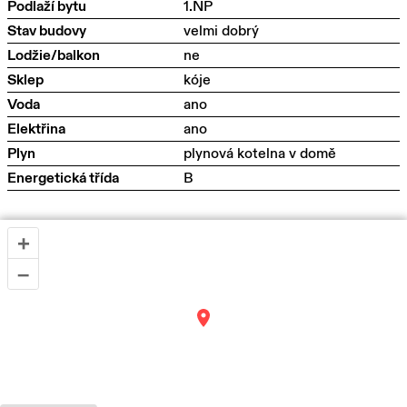
Podlaží bytu
1.NP
Stav budovy
velmi dobrý
Lodžie/balkon
ne
Sklep
kóje
Voda
ano
Elektřina
ano
Plyn
plynová kotelna v domě
Energetická třída
B
+
–