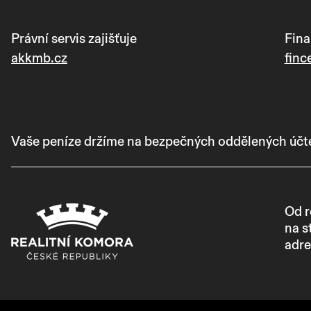
Právní servis zajišťuje
Fina
akkmb.cz
finc
Vaše peníze držíme na bezpečných oddělených účtech
Od r
na s
adre