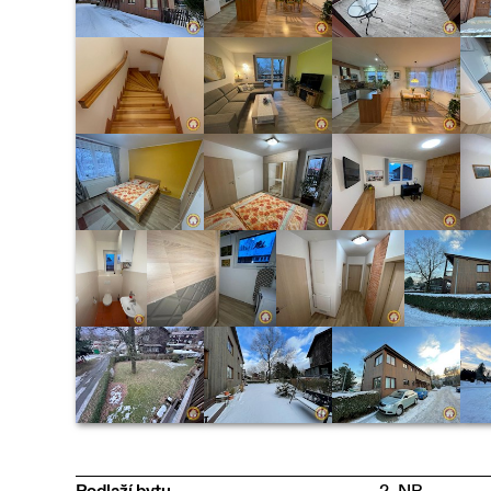
Podlaží bytu
2. NP