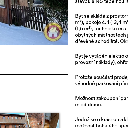
stavbu s NS tepelnou iz
Byt se skládá z prosto
m²), pokoje č. 1 (13,4
m²
(1,5
m²), technické míst
obytných místnostech j
dřevěné schodiště. Okna
Byt je vytápěn elektrok
provozní náklady), ohře
Protože součástí prode
výhodné parkování př
Možnost zakoupení gar
m od domu.
Jedná se o krásnou a kl
možnost bohatého sportov