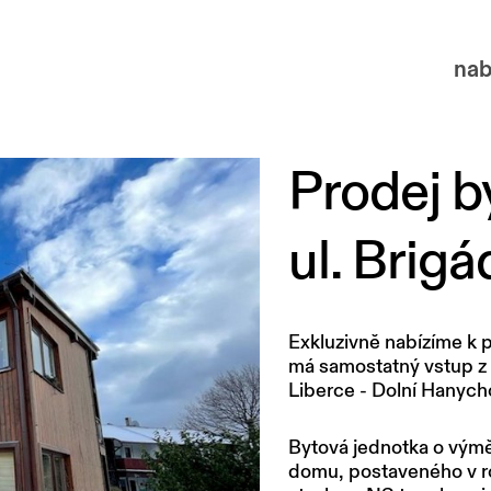
nab
Prodej b
ul. Brig
Exkluzivně nabízíme k 
má samostatný vstup z u
Liberce - Dolní Hanych
Bytová jednotka o vým
domu, postaveného v r