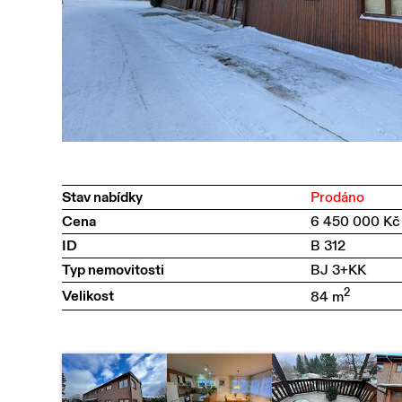
Stav nabídky
Prodáno
Cena
6 450 000 Kč
ID
B 312
Typ nemovitosti
BJ 3+KK
2
Velikost
84 m