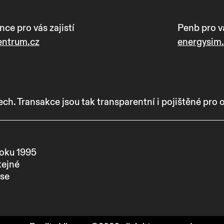
nce pro vás zajistí
Penb pro vá
entrum.cz
energysim
. Transakce jsou tak transparentní i pojištěné pro o
oku 1995
tejné
se