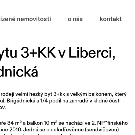
ízené nemovitosti
o nás
kontakt
ytu 3+KK v Liberci,
ádnická
prodeji velmi hezký byt 3+kk s velkým balkonem, který
l. Brigádnická a 1/4 podíl na zahradě v klidné části
ov.
ěře 84
m² a balkon 10
m² se nachází ve 2. NP "finského"
oce 2010. Jedná se o celodřevěnou (sendvičovou)