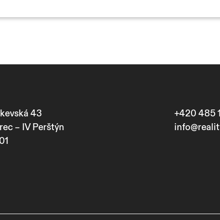
kevská 43
+420 485 
rec – IV Perštýn
info@realit
01