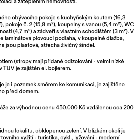
olací a zateplením nemovitosti.
rného obývacího pokoje s kuchyňským koutem (16,3
), pokoje č. 2 (15,8
m²), koupelny s vanou (5,4
m²), WC
nosti (4,7
m²) a zádveří s vlastním schodištěm (3
m²). V
e laminátová plovoucí podlaha, v koupelně dlažba,
 jsou plastová, střecha živičný šindel.
otlem (stropy mají přidané odizolování - velmi nízké
v TUV je zajištěn el. bojlerem.
je je i pozemek směrem ke komunikaci, je zajištěno
ímo před domem.
áže za výhodnou cenu 450.000 Kč vzdálenou cca 200
idnou lokalitu, obklopenou zelení. V blízkém okolí je
ního vyžití - turistika, cykl., lyžování - moderní