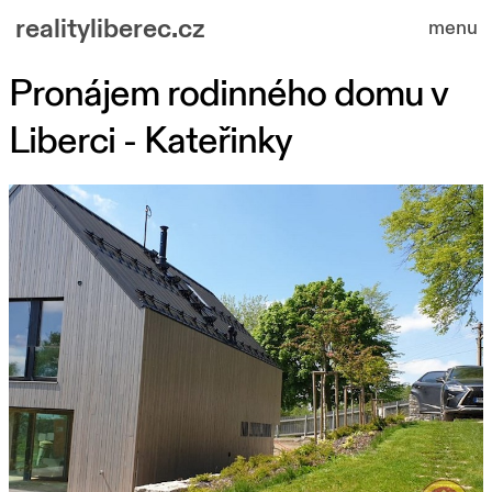
realityliberec.cz
menu
Pronájem rodinného domu v
nabízené nemovitosti
Liberci - Kateřinky
o nás
kontakt