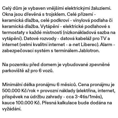
Celý dům je vybaven vnějšími elektrickými žaluziemi.
Okna jsou dřevěná s trojsklem. Celé přízemí -
keramická dlažba, celé podkroví - vinylová podlaha či
keramická dlažba. Vytápění - elektrické podlahové s
termostaty v každé místnosti (nízkonákladová sazba na
vytápění). Datové rozvody - datová kabeláž pro TV a
internet (velmi kvalitní internet - a-net Liberec). Alarm -
zabezpečovací systém s terminálem Jablotron.
Na pozemku před domem je vybudované zpevněné
parkoviště až pro 6 vozů.
Minimální délka pronájmu 6 měsíců. Cena pronájmu je
500.000 Kč/rok + provozní náklady (elektřina, internet,
příspěvek na údržbu zahrady - cca 3-4tis/1měs),
kauce 100.000 Kč. Přesná kalkulace bude dodána na
vyžádání.