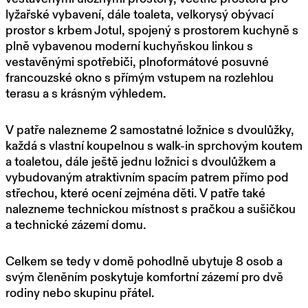
lyžařské vybavení, dále toaleta, velkorysý obývací
prostor s krbem Jotul, spojený s prostorem kuchyně s
plně vybavenou moderní kuchyňskou linkou s
vestavěnými spotřebiči, plnoformátové posuvné
francouzské okno s přímým vstupem na rozlehlou
terasu a s krásným výhledem.
V patře nalezneme 2 samostatné ložnice s dvoulůžky,
každá s vlastní koupelnou s walk-in sprchovým koutem
a toaletou, dále ještě jednu ložnici s dvoulůžkem a
vybudovaným atraktivním spacím patrem přímo pod
střechou, které ocení zejména děti. V patře také
nalezneme technickou místnost s pračkou a sušičkou
a technické zázemí domu.
Celkem se tedy v domě pohodlně ubytuje 8 osob a
svým členěním poskytuje komfortní zázemí pro dvě
rodiny nebo skupinu přátel.