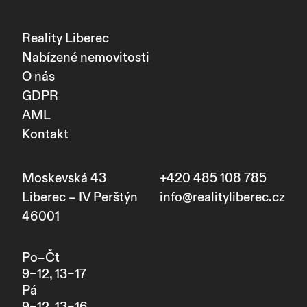
Reality Liberec
Nabízené nemovitosti
O nás
GDPR
AML
Kontakt
Moskevská 43
+420 485 108 785
Liberec – IV Perštýn
info@realityliberec.cz
46001
Po–Čt
9–12, 13–17
Pá
9–12, 13–16