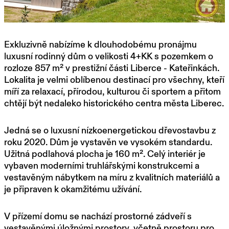
Exkluzivně nabízíme k dlouhodobému pronájmu
luxusní rodinný dům o velikosti 4+KK s pozemkem o
rozloze 857
m² v prestižní části Liberce - Kateřinkách.
Lokalita je velmi oblíbenou destinací pro všechny, kteří
míří za relaxací, přírodou, kulturou či sportem a přitom
chtějí být nedaleko historického centra města Liberec.
Jedná se o luxusní nízkoenergetickou dřevostavbu z
roku 2020. Dům je vystavěn ve vysokém standardu.
Užitná podlahová plocha je 160
m². Celý interiér je
vybaven moderními truhlářskými konstrukcemi a
vestavěným nábytkem na míru z kvalitních materiálů a
je připraven k okamžitému užívání.
V přízemí domu se nachází prostorné zádveří s
vestavěnými úložnými prostory, včetně prostoru pro