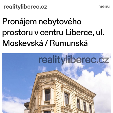
realityliberec.cz
menu
Pronájem nebytového
nabízené nemovitosti
prostoru v centru Liberce, ul.
o nás
Moskevská / Rumunská
kontakt