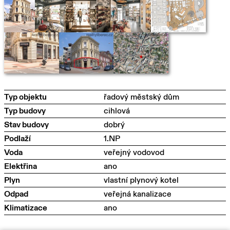
Typ objektu
řadový městský dům
Typ budovy
cihlová
Stav budovy
dobrý
Podlaží
1.NP
Voda
veřejný vodovod
Elektřina
ano
Plyn
vlastní plynový kotel
Odpad
veřejná kanalizace
Klimatizace
ano