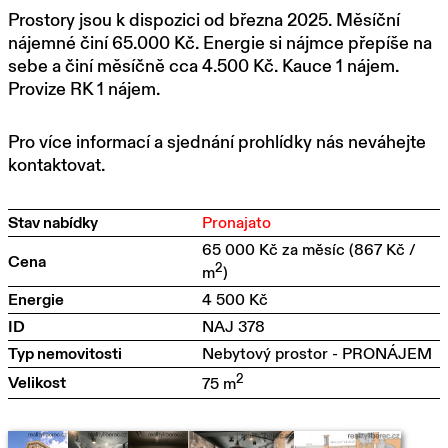
Prostory jsou k dispozici od března 2025. Měsíční
nájemné činí 65.000 Kč. Energie si nájmce přepíše na
sebe a činí měsíčně cca 4.500 Kč. Kauce 1 nájem.
Provize RK 1 nájem.
Pro více informací a sjednání prohlídky nás neváhejte
kontaktovat.
Stav nabídky
Pronajato
65 000 Kč za měsíc
(867 Kč /
Cena
2
m
)
Energie
4 500 Kč
ID
NAJ 378
Typ nemovitosti
Nebytový prostor - PRONÁJEM
2
Velikost
75 m