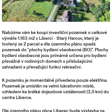
Nabízíme vám ke koupi investiční pozemek o celkové
výměře 1.163 m2 v Liberci - Starý Harcov, který je
tvořený ze 2 parcel a dle územního plánu spadá
pozemek do "plochy bydlení všeobecné (BO)". Plochy
bydlení všeobecné jsou primárně určena pro bydlení
převážně v rodinných domech s příslušejícími
zahradami s převažující funkcí rekreační.
K pozemku je momentálně přivedena pouze elektřina.
Pozemek je umístěn na velmi lukrativním místě,
vzhledem ke krátké dojezdové vzdálenosti (3,5 km) do
centra Liberce.
Dle územního plánu obce Liberec bude výstavba na