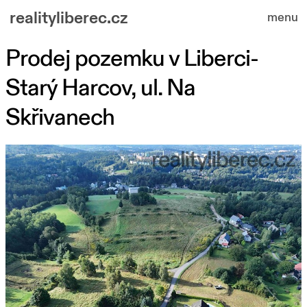
realityliberec.cz
menu
Prodej pozemku v Liberci-
nabízené nemovitosti
Starý Harcov, ul. Na
o nás
Skřivanech
kontakt