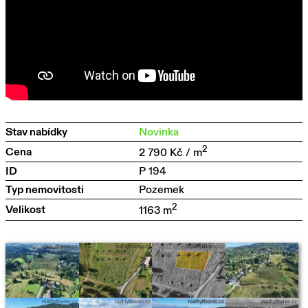
Stav nabídky
Novinka
2
Cena
2 790 Kč / m
ID
P 194
Typ nemovitosti
Pozemek
2
Velikost
1163 m