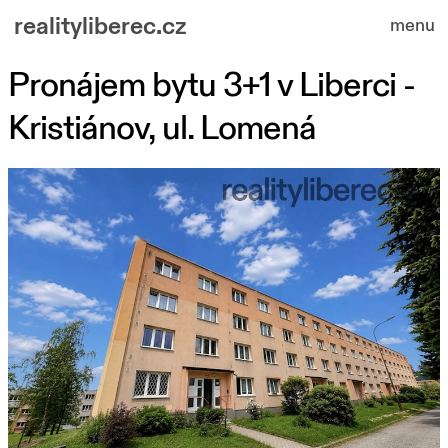
realityliberec.cz
menu
Pronájem bytu 3+1 v Liberci -
nabízené nemovitosti
Kristiánov, ul. Lomená
o nás
kontakt