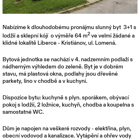
Nabízíme k dlouhodobému pronájmu slunný byt 3+1 s
2
lodžií a sklepní kójí o výměře 64 m
ve velmi žádané a
klidné lokalitě Liberce - Kristiánov, ul. Lomená.
Bytová jednotka se nachází v 4. nadzemním podlaží s
nádherným výhledem do zeleně. Byt je v dobrém
stavu, má plastová okna, podlahy jsou dřevěné
parkety, lino v chodbě a v kuchyni.
Dispozice bytu: kuchyně s plyn. sporákem, obývací
pokoj s lodžií, 2 ložnice, kuchyň, chodba a koupelna s
samostatné WC.
Dům je napojen na veškeré rozvody - elektřina, plyn,
obecní vodovod a kanalizace. Vytápění a ohřev vody