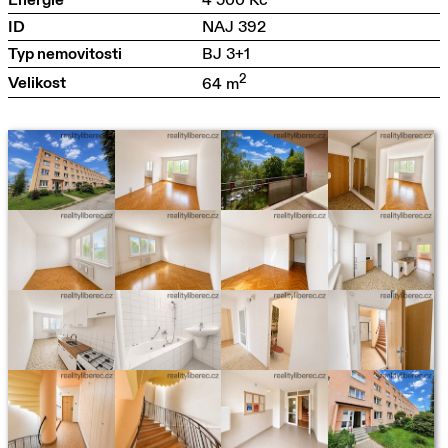
Energie
4 500 Kč
ID
NAJ 392
Typ nemovitosti
BJ 3+1
2
Velikost
64 m